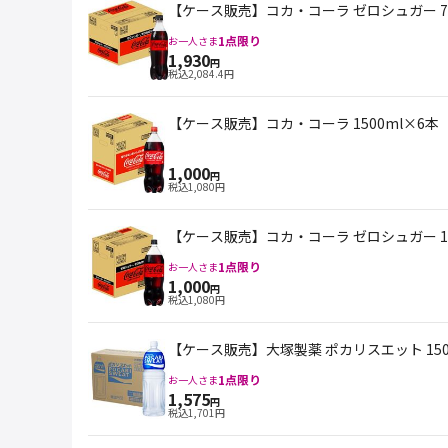
【ケース販売】コカ・コーラ ゼロシュガー 70
1
点限り
お一人さま
1,930
円
税込
2,084.4
円
【ケース販売】コカ・コーラ 1500ml×6本
1,000
円
税込
1,080
円
【ケース販売】コカ・コーラ ゼロシュガー 15
1
点限り
お一人さま
1,000
円
税込
1,080
円
【ケース販売】大塚製薬 ポカリスエット 150
1
点限り
お一人さま
1,575
円
税込
1,701
円