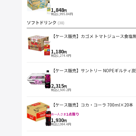
1,848
円
税込
1,995.84
円
ソフトドリンク
(
38
)
【ケース販売】カゴメ トマトジュース食塩無添加
1,180
円
税込
1,274.4
円
【ケース販売】サントリー NOPEギルティ炭酸 
2,315
円
税込
2,500.2
円
【ケース販売】コカ・コーラ 700ml×20本
1
点限り
お一人さま
1,930
円
税込
2,084.4
円