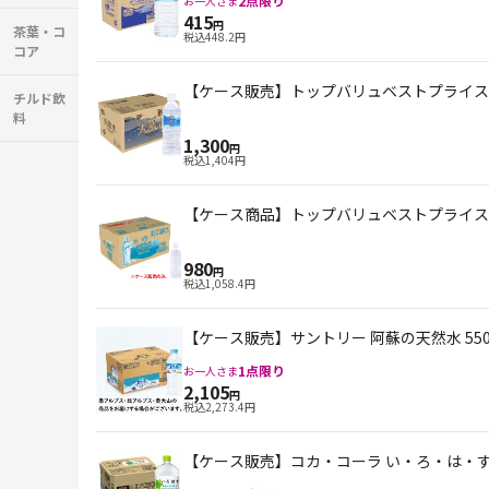
2
点限り
お一人さま
415
円
茶葉・コ
税込
448.2
円
コア
【ケース販売】トップバリュベストプライス 天
チルド飲
料
1,300
円
税込
1,404
円
【ケース商品】トップバリュベストプライス ラ
980
円
税込
1,058.4
円
【ケース販売】サントリー 阿蘇の天然水 550
1
点限り
お一人さま
2,105
円
税込
2,273.4
円
【ケース販売】コカ・コーラ い・ろ・は・す 天