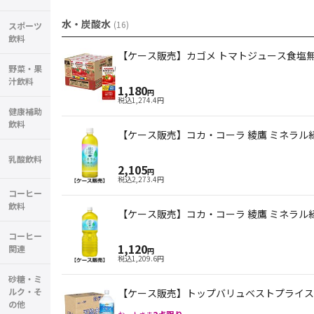
水・炭酸水
(
16
)
スポーツ
飲料
【ケース販売】カゴメ トマトジュース食塩無添加
野菜・果
汁飲料
1,180
円
税込
1,274.4
円
健康補助
飲料
【ケース販売】コカ・コーラ 綾鷹 ミネラル緑茶
乳酸飲料
2,105
円
税込
2,273.4
円
コーヒー
飲料
【ケース販売】コカ・コーラ 綾鷹 ミネラル緑茶
コーヒー
1,120
関連
円
税込
1,209.6
円
砂糖・ミ
ルク・そ
【ケース販売】トップバリュベストプライス 天
の他