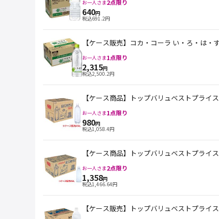
2
点限り
お一人さま
640
円
税込
691.2
円
【ケース販売】コカ・コーラ い・ろ・は・す 天
1
点限り
お一人さま
2,315
円
税込
2,500.2
円
【ケース商品】トップバリュベストプライス ラベルレス
1
点限り
お一人さま
980
円
税込
1,058.4
円
【ケース商品】トップバリュベストプライス ラベルレ
2
点限り
お一人さま
1,358
円
税込
1,466.64
円
【ケース販売】トップバリュベストプライス 炭酸