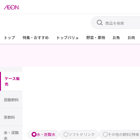
トップ
特集・おすすめ
トップバリュ
野菜・果物
お魚
お肉
ケース販
売
炭酸飲料
茶飲料
水・炭酸
水・炭酸水
ソフトドリンク
その他の飲料(特保
水