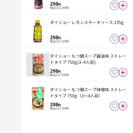
298
円
税込
321.84
円
ダイショー レモンステーキソース 235g
298
円
税込
321.84
円
ダイショー もつ鍋スープ醤油味 ストレー
トタイプ 750g(3~4人前)
298
円
税込
321.84
円
ダイショー もつ鍋スープ味噌味 ストレー
トタイプ 750g（3～4人前）
298
円
税込
321.84
円