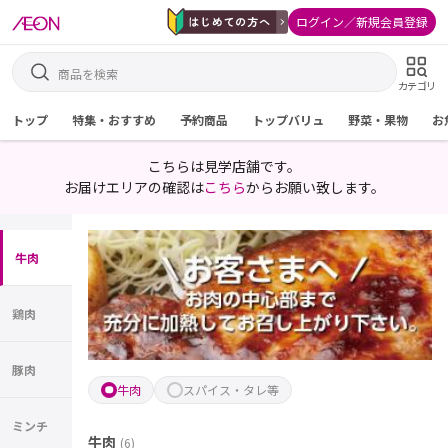
ログイン／新規会員登録
カテゴリ
トップ
特集・おすすめ
予約商品
トップバリュ
野菜・果物
お
こちらは見学店舗です。
お届けエリアの確認は
こちら
からお願い致します。
牛肉
鶏肉
豚肉
牛肉
スパイス・タレ等
ミンチ
牛肉
(
6
)