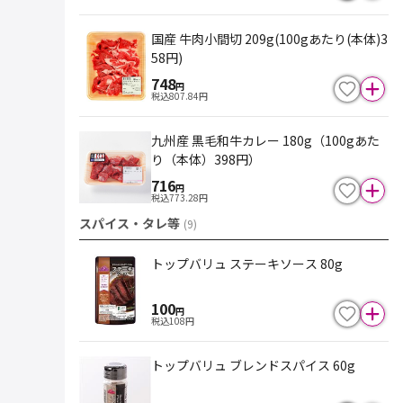
国産 牛肉小間切 209g(100gあたり(本体)3
58円)
748
円
税込
807.84
円
九州産 黒毛和牛カレー 180g（100gあた
り（本体）398円）
716
円
税込
773.28
円
スパイス・タレ等
(
9
)
トップバリュ ステーキソース 80g
100
円
税込
108
円
トップバリュ ブレンドスパイス 60g