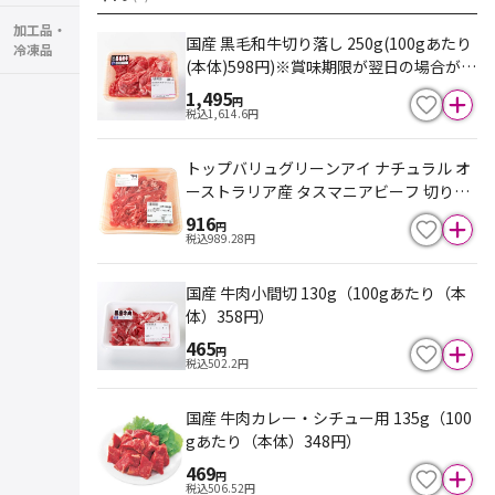
加工品・
国産 黒毛和牛切り落し 250g(100gあたり
冷凍品
(本体)598円)※賞味期限が翌日の場合があ
ります
1,495
円
税込
1,614.6
円
トップバリュグリーンアイ ナチュラル オ
ーストラリア産 タスマニアビーフ 切りお
とし 200g(100gあたり(本体)458円)※消
916
円
費期限が翌日の場合がございます
税込
989.28
円
国産 牛肉小間切 130g（100gあたり（本
体）358円）
465
円
税込
502.2
円
国産 牛肉カレー・シチュー用 135g（100
gあたり（本体）348円）
469
円
税込
506.52
円