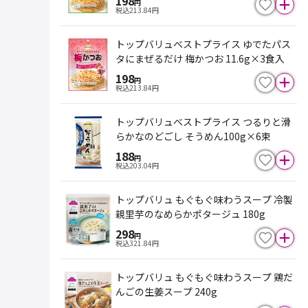
198
円
税込
213.84
円
トップバリュベストプライス ゆでたパス
タにまぜるだけ 梅かつお 11.6g×3食入
198
円
税込
213.84
円
トップバリュベストプライス つるりと滑
らかなのどごし そうめん100g×6束
188
円
税込
203.04
円
トップバリュ もぐもぐ味わうスープ 冷製
親里芋のなめらかポタージュ 180g
298
円
税込
321.84
円
トップバリュ もぐもぐ味わうスープ 鶏だ
んごの生姜スープ 240g