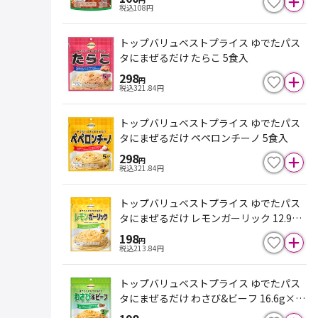
税込
108
円
トップバリュベストプライス ゆでたパス
タにまぜるだけ たらこ 5食入
298
円
税込
321.84
円
トップバリュベストプライス ゆでたパス
タにまぜるだけ ペペロンチーノ 5食入
298
円
税込
321.84
円
トップバリュベストプライス ゆでたパス
タにまぜるだけ レモンガーリック 12.9g
×3食入
198
円
税込
213.84
円
トップバリュベストプライス ゆでたパス
タにまぜるだけ わさび&ビーフ 16.6g×3
食入