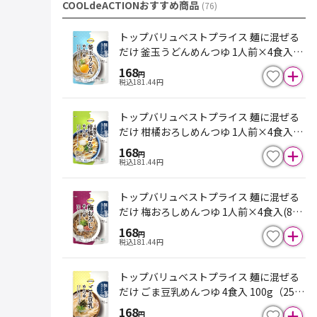
COOLdeACTIONおすすめ商品
(
76
)
トップバリュベストプライス 麺に混ぜる
だけ 釜玉うどんめんつゆ 1人前×4食入(9
2g)
168
円
税込
181.44
円
トップバリュベストプライス 麺に混ぜる
だけ 柑橘おろしめんつゆ 1人前×4食入(8
8g)
168
円
税込
181.44
円
トップバリュベストプライス 麺に混ぜる
だけ 梅おろしめんつゆ 1人前×4食入(88
g)
168
円
税込
181.44
円
トップバリュベストプライス 麺に混ぜる
だけ ごま豆乳めんつゆ 4食入 100g（25g
×4食）
168
円