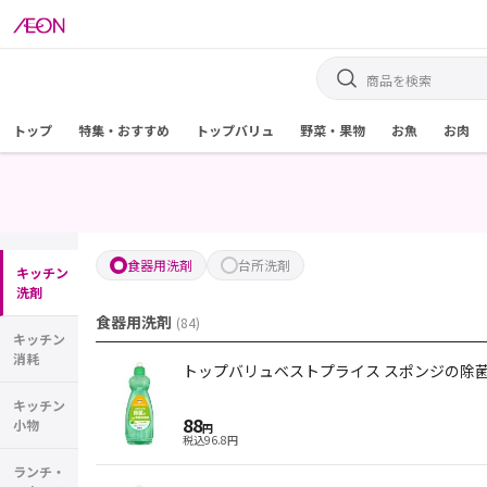
トップ
特集・おすすめ
トップバリュ
野菜・果物
お魚
お肉
食器用洗剤
台所洗剤
キッチン
洗剤
食器用洗剤
(
84
)
キッチン
消耗
トップバリュベストプライス スポンジの除菌が
キッチン
88
小物
円
税込
96.8
円
ランチ・