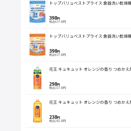
トップバリュベストプライス 食器洗い乾燥機専
398
円
税込
437.8
円
トップバリュベストプライス 食器洗い乾燥機専
398
円
税込
437.8
円
花王 キュキュット オレンジの香り つめかえ用 
298
円
税込
327.8
円
花王 キュキュット オレンジの香り つめかえ用 
238
円
税込
261.8
円