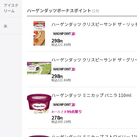
アイスク
ハーゲンダッツボーナスポイント
(
19
)
リーム
ハーゲンダッツ クリスピーサンド ザ・リッチ
氷
20
WAON
POINT
298
円
税込
321.84
円
ハーゲンダッツ クリスピーサンド ザ・グリー
20
WAON
POINT
298
円
税込
321.84
円
ハーゲンダッツ ミニカップ バニラ 110ml
20
WAON
POINT
99
点限り
お一人さま
278
円
税込
300.24
円
ハーゲンダッツ ミニカップ ストロベリー 110