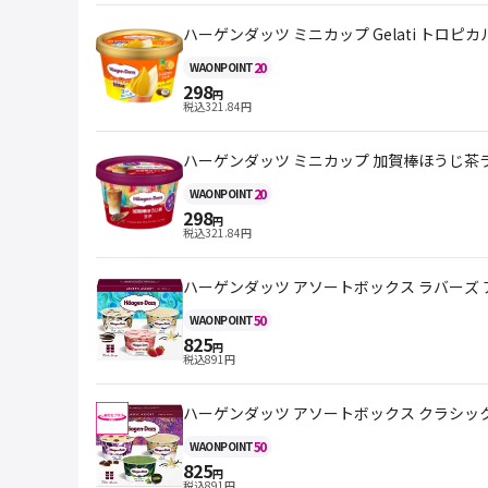
ハーゲンダッツ ミニカップ Gelati トロピカ
20
WAON
POINT
298
円
税込
321.84
円
ハーゲンダッツ ミニカップ 加賀棒ほうじ茶ラテ
20
WAON
POINT
298
円
税込
321.84
円
ハーゲンダッツ アソートボックス ラバーズ ア
50
WAON
POINT
825
円
税込
891
円
ハーゲンダッツ アソートボックス クラシック 
50
WAON
POINT
825
円
税込
891
円