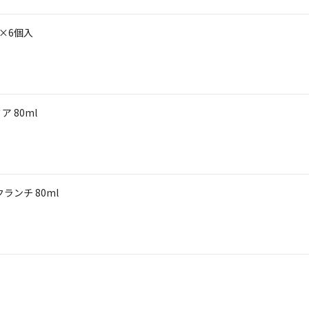
×6個入
 80ml
ンチ 80ml