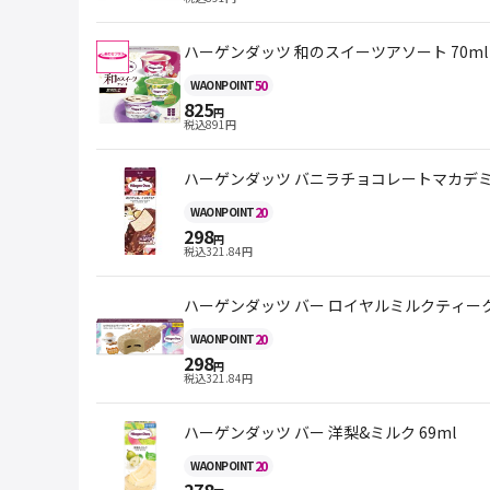
ハーゲンダッツ 和のスイーツアソート 70ml
50
WAON
POINT
825
円
税込
891
円
ハーゲンダッツ バニラチョコレートマカデミア
20
WAON
POINT
298
円
税込
321.84
円
ハーゲンダッツ バー ロイヤルミルクティークラ
20
WAON
POINT
298
円
税込
321.84
円
ハーゲンダッツ バー 洋梨&ミルク 69ml
20
WAON
POINT
278