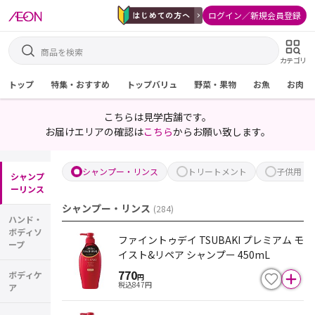
ログイン／新規会員登録
カテゴリ
トップ
特集・おすすめ
トップバリュ
野菜・果物
お魚
お肉
こちらは見学店舗です。
お届けエリアの確認は
こちら
からお願い致します。
シャンプー・リンス
トリートメント
子供用・
シャンプ
ーリンス
シャンプー・リンス
(
284
)
ハンド・
ボディソ
ファイントゥデイ TSUBAKI プレミアム モ
ープ
イスト&リペア シャンプー 450mL
770
ボディケ
円
税込
847
円
ア