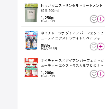
I-ne ボタニストサンタルトリートメント
替え 400ml
1,250
円
税込
1,375
円
ネイチャーラボ ダイアン パーフェクトビ
ューティ エクストラナイトリペア シャン
プー＆トリ－トメント 450ml×2
988
円
税込
1,086.8
円
ネイチャーラボ ダイアン パーフェクトビ
ューティー エクストラスカルプ＆ボリュ
ーム シャンプー＆ トリートメント 450ml
1,200
円
×2
税込
1,320
円