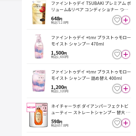
ファイントゥデイ TSUBAKI プレミアム ボ
リューム&リペア コンディショナー つめ
かえ用 大容量 600mL
648
円
税込
712.8
円
ファイントゥデイ +tmr プラストゥモロー
モイスト シャンプー 470ml
1,500
円
税込
1,650
円
ファイントゥデイ +tmr プラストゥモロー
モイスト シャンプー 詰め替え 400ml
1,200
円
税込
1,320
円
ネイチャーラボ ダイアンパーフェクトビ
ューティー ストレートシャンプー 替大 66
0ml
598
円
税込
657.8
円