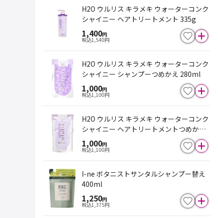
H2O ウルリス キラメキ ウォーターコンク
シャイニー ヘアトリートメント 335g
1,400
円
税込
1,540
円
H2O ウルリス キラメキ ウォーターコンク
シャイニー シャンプーつめかえ 280ml
1,000
円
税込
1,100
円
H2O ウルリス キラメキ ウォーターコンク
シャイニー ヘアトリートメントつめかえ
280g
1,000
円
税込
1,100
円
I-ne ボタニストサンタルシャンプー替え
400ml
1,250
円
税込
1,375
円