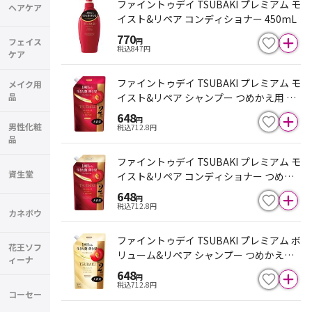
ファイントゥデイ TSUBAKI プレミアム モ
ヘアケア
イスト&リペア コンディショナー 450mL
770
フェイス
円
税込
847
円
ケア
ファイントゥデイ TSUBAKI プレミアム モ
メイク用
品
イスト&リペア シャンプー つめかえ用 大
容量 600mL
648
円
男性化粧
税込
712.8
円
品
ファイントゥデイ TSUBAKI プレミアム モ
資生堂
イスト&リペア コンディショナー つめか
え用 大容量 600mL
648
円
税込
712.8
円
カネボウ
ファイントゥデイ TSUBAKI プレミアム ボ
花王ソフ
リューム&リペア シャンプー つめかえ用
ィーナ
大容量 600mL
648
円
税込
712.8
円
コーセー