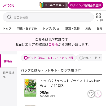
ログイン／新規会員登録
カテゴリ
トップ
特集・おすすめ
トップバリュ
野菜・果物
お魚
お肉
こちらは見学店舗です。
お届けエリアの確認は
こちら
からお願い致します。
パックごはん・レトルト・カップ麺
お菓子・ゼリー飲
食料品
パックごはん・レトルト・カップ麺
(
107
)
日用消耗
品
トップバリュベストプライス しじみわか
めスープ 10袋入
258
円
税込
278.64
円