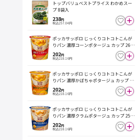
トップバリュベストプライス わかめスー
プ 8袋入
238
円
税込
257.04
円
ポッカサッポロ じっくりコトコトこんが
りパン 濃厚コーンポタージュ カップ 26.1
g
202
円
税込
218.16
円
ポッカサッポロ じっくりコトコトこんが
りパン 濃厚かぼちゃポタージュ カップ 2
9.5g
202
円
税込
218.16
円
ポッカサッポロ じっくりコトコトこんが
りパン 濃厚クラムポタージュ カップ 25.3
g
202
円
税込
218.16
円