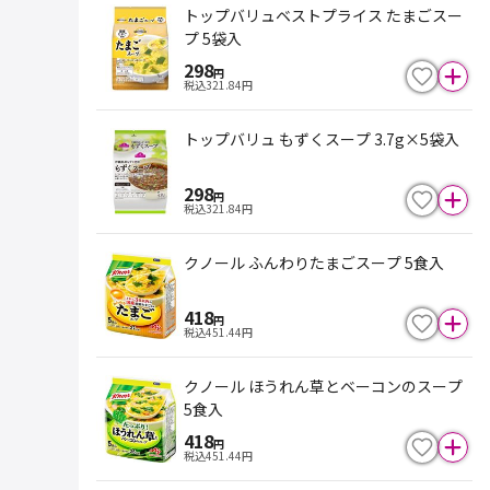
トップバリュベストプライス たまごスー
プ 5袋入
298
円
税込
321.84
円
トップバリュ もずくスープ 3.7g×5袋入
298
円
税込
321.84
円
クノール ふんわりたまごスープ 5食入
418
円
税込
451.44
円
クノール ほうれん草とベーコンのスープ
5食入
418
円
税込
451.44
円