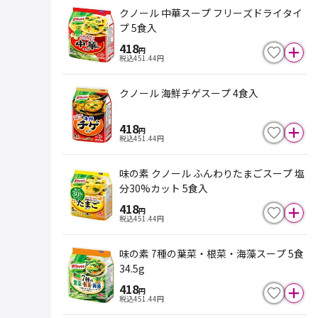
クノール 中華スープ フリーズドライタイ
プ 5食入
418
円
税込
451.44
円
クノール 海鮮チゲスープ 4食入
418
円
税込
451.44
円
味の素 クノール ふんわりたまごスープ 塩
分30%カット 5食入
418
円
税込
451.44
円
味の素 7種の葉菜・根菜・海藻スープ 5食
34.5g
418
円
税込
451.44
円