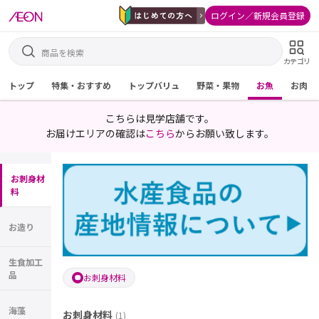
ログイン／新規会員登録
カテゴリ
トップ
特集・おすすめ
トップバリュ
野菜・果物
お魚
お肉
こちらは見学店舗です。
お届けエリアの確認は
こちら
からお願い致します。
お刺身材
料
お造り
生食加工
品
お刺身材料
海藻
お刺身材料
(
1
)