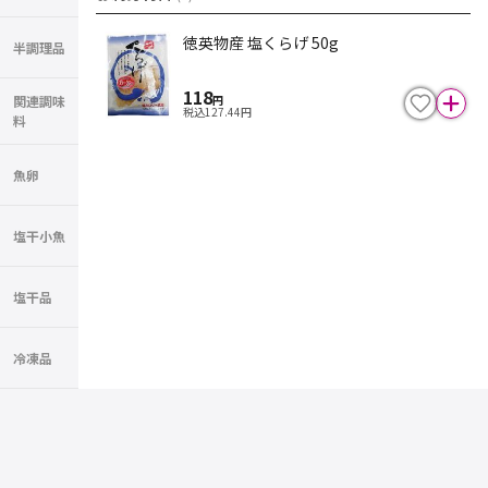
徳英物産 塩くらげ 50g
半調理品
118
円
関連調味
税込
127.44
円
料
魚卵
塩干小魚
塩干品
冷凍品