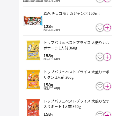
税込
138.24
円
森永 チョコモナカジャンボ 150ml
128
円
税込
138.24
円
トップバリュベストプライス 大盛りカル
ボナーラ 1人前 360g
158
円
税込
170.64
円
トップバリュベストプライス 大盛りナポ
リタン 1人前 360g
158
円
税込
170.64
円
トップバリュベストプライス 大盛りなす
入りミート 1人前 360g
158
円