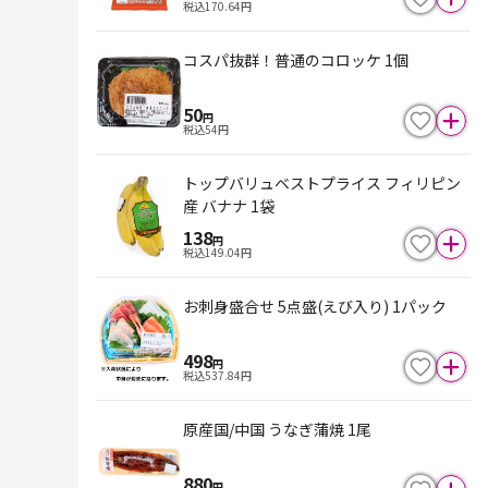
税込
170.64
円
コスパ抜群！普通のコロッケ 1個
50
円
税込
54
円
トップバリュベストプライス フィリピン
産 バナナ 1袋
138
円
税込
149.04
円
お刺身盛合せ 5点盛(えび入り) 1パック
498
円
税込
537.84
円
原産国/中国 うなぎ蒲焼 1尾
880
円