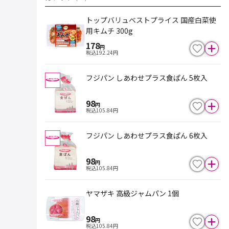
トップバリュベストプライス 国産白菜使
用キムチ 300g
178
円
税込
192.24
円
フジパン しあわせプラス食ぱん 5枚入
98
円
税込
105.84
円
フジパン しあわせプラス食ぱん 6枚入
98
円
税込
105.84
円
ヤマザキ 高級ジャムパン 1個
98
円
税込
105.84
円