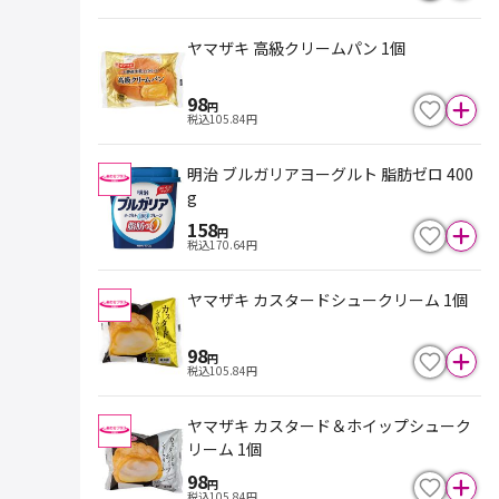
ヤマザキ 高級クリームパン 1個
98
円
税込
105.84
円
明治 ブルガリアヨーグルト 脂肪ゼロ 400
g
158
円
税込
170.64
円
ヤマザキ カスタードシュークリーム 1個
98
円
税込
105.84
円
ヤマザキ カスタード＆ホイップシューク
リーム 1個
98
円
税込
105.84
円