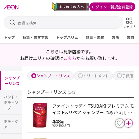
ログイン／新規会員登録
カテゴリ
トップ
特集・おすすめ
トップバリュ
野菜・果物
お魚
お肉
こちらは見学店舗です。
お届けエリアの確認は
こちら
からお願い致します。
シャンプー・リンス
トリートメント
子供用・
シャンプ
ーリンス
シャンプー・リンス
(
142
)
ハンド・
ボディソ
ファイントゥデイ TSUBAKI プレミアム モ
ープ
イスト&リペア シャンプー つめかえ用 30
0mL
448
ボディケ
円
税込
492.8
円
ア