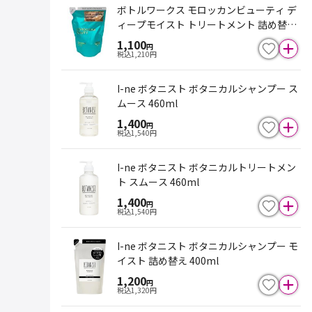
ボトルワークス モロッカンビューティ デ
ィープモイスト トリートメント 詰め替え
370ml
1,100
円
税込
1,210
円
I-ne ボタニスト ボタニカルシャンプー ス
ムース 460ml
1,400
円
税込
1,540
円
I-ne ボタニスト ボタニカルトリートメン
ト スムース 460ml
1,400
円
税込
1,540
円
I-ne ボタニスト ボタニカルシャンプー モ
イスト 詰め替え 400ml
1,200
円
税込
1,320
円