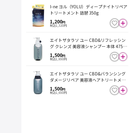
I-ne ヨル（YOLU）ディープナイトリペア
トリートメント 詰替 350g
1,200
円
税込
1,320
円
エイトザタラソ ユー CBD&リフレッシン
グ クレンズ 美容液シャンプー 本体 475ml
ムスキーサボンの香り
1,500
円
税込
1,650
円
エイトザタラソ ユー CBD&バランシング
ダメージリペア 美容液ヘアトリートメン
ト 本体 475ml ムスキーサボンの香り
1,500
円
税込
1,650
円