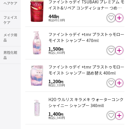
ファイントゥデイ TSUBAKI プレミアム モ
ヘアケア
イスト&リペア コンディショナー つめか
え用 300mL
448
フェイス
円
税込
492.8
円
ケア
ファイントゥデイ +tmr プラストゥモロー
メイク用
品
モイスト シャンプー 470ml
1,500
円
男性化粧
税込
1,650
円
品
ファイントゥデイ +tmr プラストゥモロー
モイスト シャンプー 詰め替え 400ml
1,200
円
税込
1,320
円
H2O ウルリス キラメキ ウォーターコンク
シャイニー シャンプー 340mll
1,400
円
税込
1,540
円