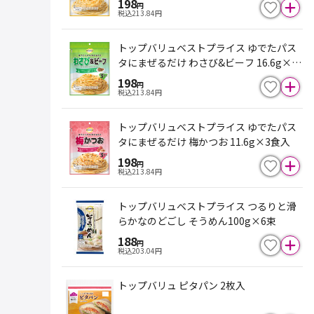
198
円
税込
213.84
円
トップバリュベストプライス ゆでたパス
タにまぜるだけ わさび&ビーフ 16.6g×3
食入
198
円
税込
213.84
円
トップバリュベストプライス ゆでたパス
タにまぜるだけ 梅かつお 11.6g×3食入
198
円
税込
213.84
円
トップバリュベストプライス つるりと滑
らかなのどごし そうめん100g×6束
188
円
税込
203.04
円
トップバリュ ピタパン 2枚入