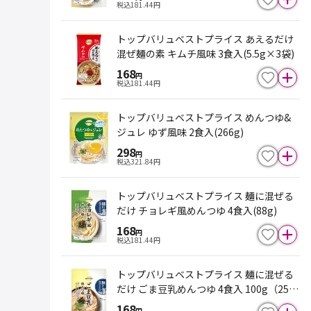
税込
181.44
円
トップバリュベストプライス あえるだけ
混ぜ麺の素 キムチ風味 3食入(5.5g×3袋)
168
円
税込
181.44
円
トップバリュベストプライス めんつゆ&
ジュレ ゆず風味 2食入(266g)
298
円
税込
321.84
円
トップバリュベストプライス 麺に混ぜる
だけ チョレギ風めんつゆ 4食入(88g)
168
円
税込
181.44
円
トップバリュベストプライス 麺に混ぜる
だけ ごま豆乳めんつゆ 4食入 100g（25g
×4食）
168
円