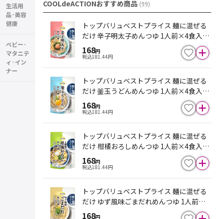
COOLdeACTIONおすすめ商品
(
99
)
生活用
品･美容
健康
トップバリュベストプライス 麺に混ぜる
だけ 辛子明太子めんつゆ 1人前×4食入(8
ベビー･
8g)
168
円
マタニテ
税込
181.44
円
ィ･イン
ナー
トップバリュベストプライス 麺に混ぜる
だけ 釜玉うどんめんつゆ 1人前×4食入(9
2g)
168
円
税込
181.44
円
トップバリュベストプライス 麺に混ぜる
だけ 柑橘おろしめんつゆ 1人前×4食入(8
8g)
168
円
税込
181.44
円
トップバリュベストプライス 麺に混ぜる
だけ ゆず風味ごまだれめんつゆ 1人前×4
食入(88g)
168
円