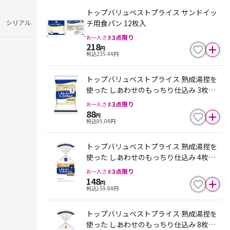
トップバリュベストプライス サンドイッ
シリアル
チ用食パン 12枚入
3
点限り
お一人さま
218
円
税込
235.44
円
トップバリュベストプライス 熟成湯捏を
使った しあわせのもっちり仕込み 3枚ス
ライス
3
点限り
お一人さま
88
円
税込
95.04
円
トップバリュベストプライス 熟成湯捏を
使った しあわせのもっちり仕込み 4枚ス
ライス
3
点限り
お一人さま
148
円
税込
159.84
円
トップバリュベストプライス 熟成湯捏を
使った しあわせのもっちり仕込み 8枚ス