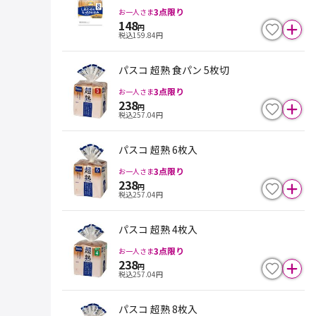
ライス
3
点限り
お一人さま
148
円
税込
159.84
円
パスコ 超熟 食パン 5枚切
3
点限り
お一人さま
238
円
税込
257.04
円
パスコ 超熟 6枚入
3
点限り
お一人さま
238
円
税込
257.04
円
パスコ 超熟 4枚入
3
点限り
お一人さま
238
円
税込
257.04
円
パスコ 超熟 8枚入