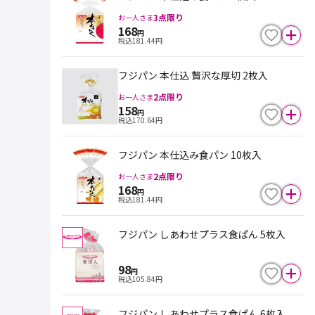
3
点限り
お一人さま
168
円
税込
181.44
円
フジパン 本仕込 贅沢な厚切 2枚入
2
点限り
お一人さま
158
円
税込
170.64
円
フジパン 本仕込み食パン 10枚入
2
点限り
お一人さま
168
円
税込
181.44
円
フジパン しあわせプラス食ぱん 5枚入
98
円
税込
105.84
円
フジパン しあわせプラス食ぱん 6枚入