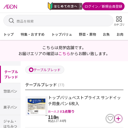
ログイン／新規会員登録
カテゴリ
トップ
特集・おすすめ
トップバリュ
野菜・果物
お魚
お肉
こちらは見学店舗です。
お届けエリアの確認は
こちら
からお願い致します。
テーブルブレッド
テーブル
ブレッド
テーブルブレッド
(
77
)
惣菜パン
トップバリュベストプライス サンドイッ
チ用食パン 6枚入
菓子パン
3
点限り
お一人さま
118
円
税込
127.44
円
ジャム・
はちみつ