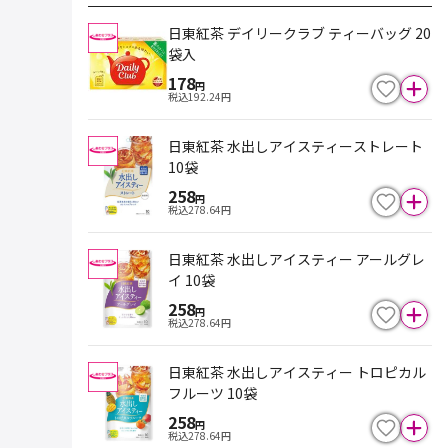
日東紅茶 デイリークラブ ティーバッグ 20
袋入
178
円
税込
192.24
円
日東紅茶 水出しアイスティーストレート
10袋
258
円
税込
278.64
円
日東紅茶 水出しアイスティー アールグレ
イ 10袋
258
円
税込
278.64
円
日東紅茶 水出しアイスティー トロピカル
フルーツ 10袋
258
円
税込
278.64
円