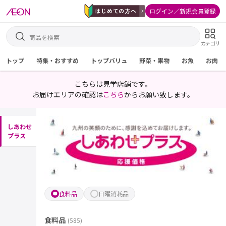
ログイン／新規会員登録
カテゴリ
トップ
特集・おすすめ
トップバリュ
野菜・果物
お魚
お肉
こちらは見学店舗です。
お届けエリアの確認は
こちら
からお願い致します。
しあわせ
プラス
食料品
日曜消耗品
食料品
(
585
)