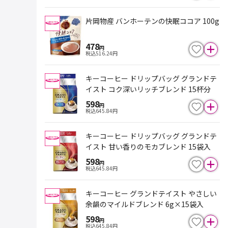
片岡物産 バンホーテンの快眠ココア 100g
478
円
税込
516.24
円
キーコーヒー ドリップバッグ グランドテ
イスト コク深いリッチブレンド 15杯分
598
円
税込
645.84
円
キーコーヒー ドリップバッグ グランドテ
イスト 甘い香りのモカブレンド 15袋入
598
円
税込
645.84
円
キーコーヒー グランドテイスト やさしい
余韻のマイルドブレンド 6g×15袋入
598
円
税込
645.84
円