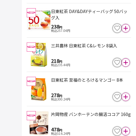
日東紅茶 DAY&DAYティーバッグ 50バッ
グ入
238
円
税込
257.04
円
三井農林 日東紅茶 C&レモン 8袋入
218
円
税込
235.44
円
日東紅茶 至福のとろけるマンゴー 8本
278
円
税込
300.24
円
片岡物産 バンホーテンの腸活ココア 160g
478
円
税込
516.24
円