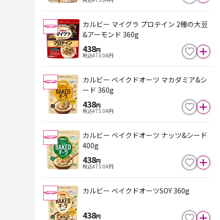
カルビー マイグラ プロテイン 2種の大豆
&アーモンド 360g
438
円
税込
473.04
円
カルビー ベイクドオーツ マカダミア&シ
ード 360g
438
円
税込
473.04
円
カルビー ベイクドオーツ ナッツ&シード
400g
438
円
税込
473.04
円
カルビー ベイクドオーツSOY 360g
438
円