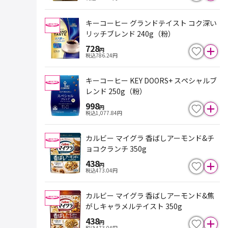
キーコーヒー グランドテイスト コク深い
リッチブレンド 240g（粉）
728
円
税込
786.24
円
キーコーヒー KEY DOORS+ スペシャルブ
レンド 250g（粉）
998
円
税込
1,077.84
円
カルビー マイグラ 香ばしアーモンド&チ
ョコクランチ 350g
438
円
税込
473.04
円
カルビー マイグラ 香ばしアーモンド&焦
がしキャラメルテイスト 350g
438
円
税込
473.04
円