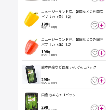
ニュージーランド産、韓国などの外国産
パプリカ（黄）1袋
198
円
税込
213.84
円
ニュージーランド産、韓国などの外国産
パプリカ（赤）1袋
198
円
税込
213.84
円
熊本県産など国産 いんげん 1パック
298
円
税込
321.84
円
国産 きぬさや 1パック
298
円