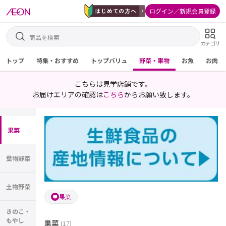
ログイン／新規会員登録
カテゴリ
トップ
特集・おすすめ
トップバリュ
野菜・果物
お魚
お肉
こちらは見学店舗です。
お届けエリアの確認は
こちら
からお願い致します。
果菜
葉物野菜
土物野菜
果菜
きのこ・
もやし
果菜
(
17
)