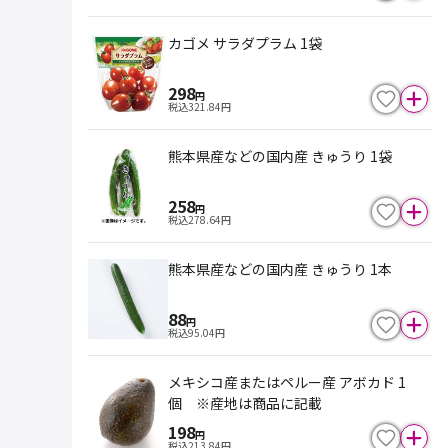
カゴメ サラダプラム 1袋
298
円
税込
321.84
円
熊本県産などの国内産 きゅうり 1袋
258
円
税込
278.64
円
熊本県産などの国内産 きゅうり 1本
88
円
税込
95.04
円
メキシコ産またはペルー産 アボカド 1
個 ※産地は商品に記載
198
円
税込
213.84
円