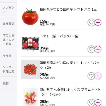
スプラウ
福岡県産などの国内産 トマト バラ 1玉
ト
158
円
香味野菜
税込
170.64
円
下ごしら
トマト（袋・パック）1袋
え・カッ
ト野菜
358
円
税込
386.64
円
サラダ
福岡県産などの国内産 ミニトマト 1パッ
ソース・
ク（袋）
料理の素
258
円
税込
278.64
円
果物
岡山県産 ヘタ無しミックス プラムトマト
（中）1パック
298
円
税込
321.84
円