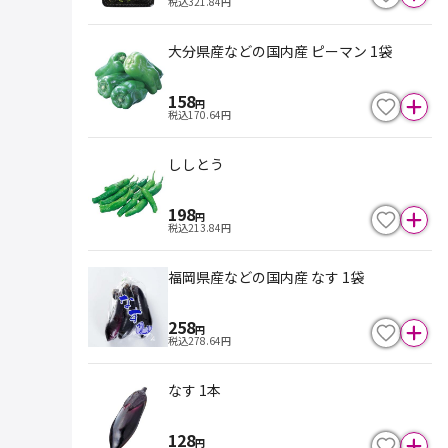
税込
321.84
円
大分県産などの国内産 ピーマン 1袋
158
円
税込
170.64
円
ししとう
198
円
税込
213.84
円
福岡県産などの国内産 なす 1袋
258
円
税込
278.64
円
なす 1本
128
円