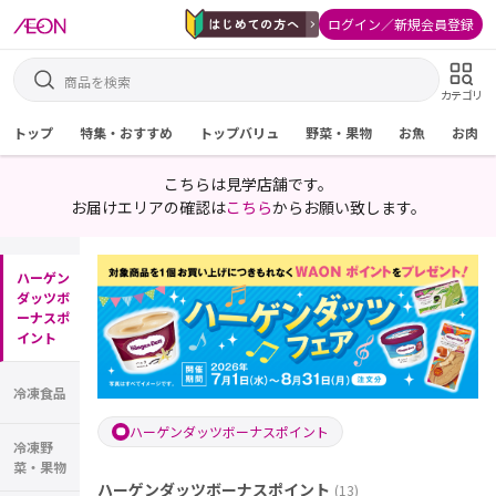
ログイン／新規会員登録
カテゴリ
トップ
特集・おすすめ
トップバリュ
野菜・果物
お魚
お肉
こちらは見学店舗です。
お届けエリアの確認は
こちら
からお願い致します。
ハーゲン
ダッツボ
ーナスポ
イント
冷凍食品
ハーゲンダッツボーナスポイント
冷凍野
菜・果物
ハーゲンダッツボーナスポイント
(
13
)