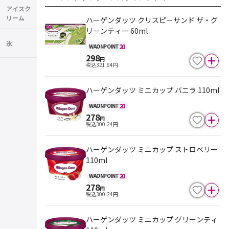
アイスク
リーム
ハーゲンダッツ クリスピーサンド ザ・グ
リーンティー 60ml
氷
20
WAON
POINT
298
円
税込
321.84
円
ハーゲンダッツ ミニカップ バニラ 110ml
20
WAON
POINT
278
円
税込
300.24
円
ハーゲンダッツ ミニカップ ストロベリー
110ml
20
WAON
POINT
278
円
税込
300.24
円
ハーゲンダッツ ミニカップ グリーンティ