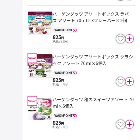
ハーゲンダッツ アソートボックス ラバー
ズ アソート 70ml×3フレーバー×2個
50
WAON
POINT
825
円
税込
891
円
ハーゲンダッツ アソートボックス クラシ
ック アソート 70ml×6個入
50
WAON
POINT
825
円
税込
891
円
ハーゲンダッツ 和のスイーツアソート 70
ml×6個入
50
WAON
POINT
825
円
税込
891
円