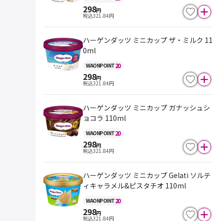
298
円
税込
321.84
円
ハーゲンダッツ ミニカップ ザ・ミルク 11
0ml
20
WAON
POINT
298
円
税込
321.84
円
ハーゲンダッツ ミニカップ ガナッシュシ
ョコラ 110ml
20
WAON
POINT
298
円
税込
321.84
円
ハーゲンダッツ ミニカップ Gelati ソルテ
ィキャラメル&ピスタチオ 110ml
20
WAON
POINT
298
円
税込
321.84
円