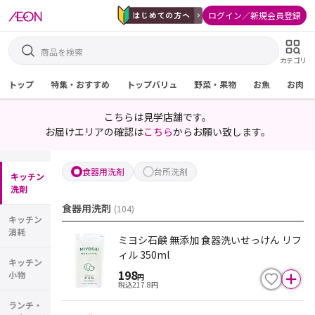
ログイン／新規会員登録
カテゴリ
トップ
特集・おすすめ
トップバリュ
野菜・果物
お魚
お肉
こちらは見学店舗です。
お届けエリアの確認は
こちら
からお願い致します。
食器用洗剤
台所洗剤
キッチン
洗剤
食器用洗剤
(
104
)
キッチン
消耗
ミヨシ石鹸 無添加 食器洗いせっけん リフ
ィル 350ml
キッチン
198
小物
円
税込
217.8
円
ランチ・