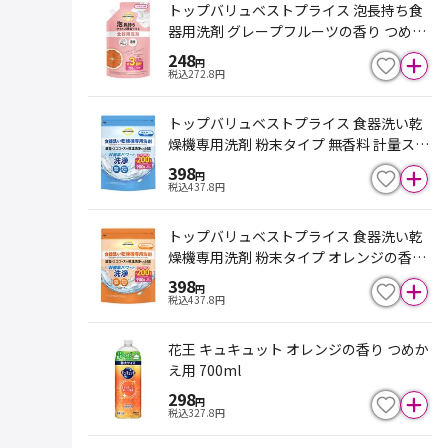
トップバリュベストプライス 泡長持ち食
器用洗剤 グレープフルーツの香り つめか
え用 770ml
248
円
税込
272.8
円
トップバリュベストプライス 食器洗い乾
燥機専用洗剤 粉末タイプ 無香料 計量スプ
ーン付 900g
398
円
税込
437.8
円
トップバリュベストプライス 食器洗い乾
燥機専用洗剤 粉末タイプ オレンジの香り
計量スプーン付 900g
398
円
税込
437.8
円
花王 キュキュット オレンジの香り つめか
え用 700ml
298
円
税込
327.8
円