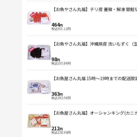
【お魚やさん丸福】チリ産 養殖・解凍 銀鮭切身弁当
464
円
税込
501.12
円
【お魚やさん丸福】沖縄県産 洗いもずく（
98
円
税込
105.84
円
【お魚屋さん丸福 15時～19時までの配送限定】長
363
円
税込
392.04
円
【お魚屋さん丸福】オーシャンキング(カニカマ)生
212
円
税込
228.96
円