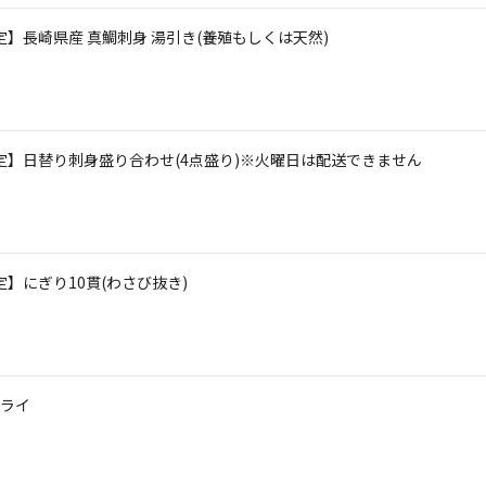
定】長崎県産 真鯛刺身 湯引き(養殖もしくは天然)
限定】日替り刺身盛り合わせ(4点盛り)※火曜日は配送できません
定】にぎり10貫(わさび抜き)
ライ