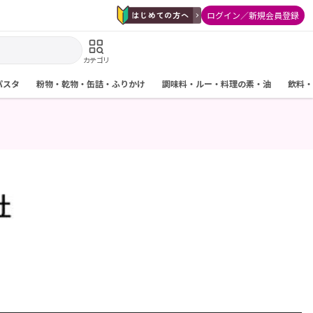
ログイン／新規会員登録
カテゴリ
パスタ
粉物・乾物・缶詰・ふりかけ
調味料・ルー・料理の素・油
飲料・