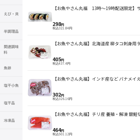
【お魚やさん丸福 13時～19時配送限定】
えび・貝
298
円
税込
321.84
円
半調理品
【お魚やさん丸福】北海道産 柳タコ刺身用 90g(
関連調味
料
405
円
税込
437.4
円
魚卵
【お魚やさん丸福】インド産など バナメイえび 17
塩干小魚
302
円
税込
326.16
円
塩干品
【お魚やさん丸福】チリ産 養殖・解凍 銀鮭切身 2
冷凍品
464
円
税込
501.12
円