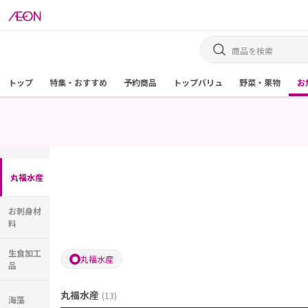
トップ
特集・おすすめ
予約商品
トップバリュ
野菜・果物
お
丸福水産
お刺身材
料
生食加工
丸福水産
品
丸福水産
(
13
)
海藻