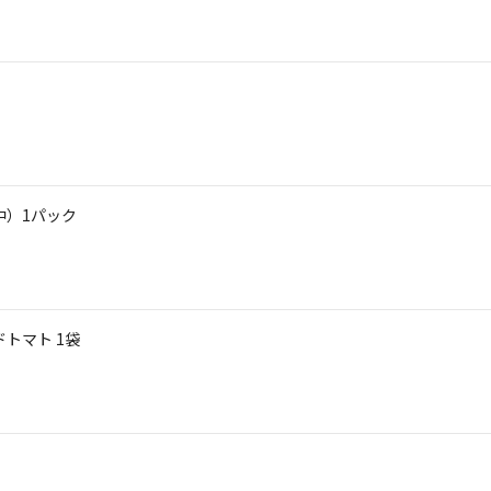
中）1パック
トマト 1袋