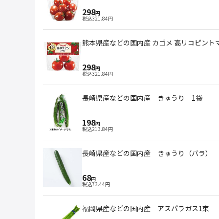
298
円
税込
321.84
円
熊本県産などの国内産 カゴメ 高リコピントマ
298
円
税込
321.84
円
長崎県産などの国内産 きゅうり 1袋
198
円
税込
213.84
円
長崎県産などの国内産 きゅうり（バラ） 
68
円
税込
73.44
円
福岡県産などの国内産 アスパラガス1束