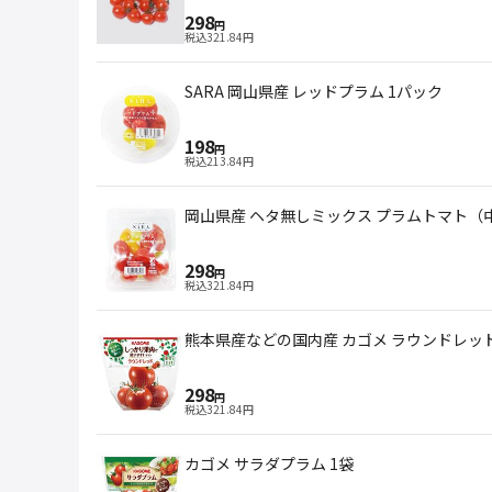
298
円
税込
321.84
円
SARA 岡山県産 レッドプラム 1パック
198
円
税込
213.84
円
岡山県産 ヘタ無しミックス プラムトマト（
298
円
税込
321.84
円
熊本県産などの国内産 カゴメ ラウンドレッド
298
円
税込
321.84
円
カゴメ サラダプラム 1袋