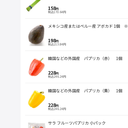
158
円
税込
170.64
円
メキシコ産またはペルー産 アボカド 1個 
198
円
税込
213.84
円
韓国などの外国産 パプリカ（赤） 1個
228
円
税込
246.24
円
韓国などの外国産 パプリカ（黄） 1個
228
円
税込
246.24
円
サラ フルーツパプリカ 小パック