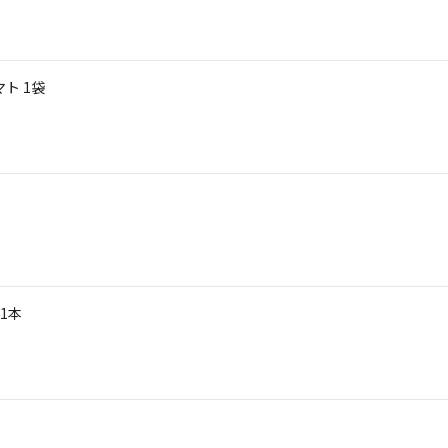
ト 1袋
1本