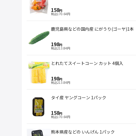
158
円
税込
170.64
円
鹿児島県などの国内産 にがうり(ゴーヤ)1本
198
円
税込
213.84
円
とれたてスイートコーン カット 4個入
198
円
税込
213.84
円
タイ産 ヤングコーン 1パック
158
円
税込
170.64
円
熊本県産などの いんげん 1パック