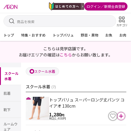
ログイン／新規会員登録
カテゴリ
トップ
特集・おすすめ
トップバリュ
野菜・果物
お魚
お肉
こちらは見学店舗です。
お届けエリアの確認は
こちら
からお願い致します。
スクール水着
スクール
水着
スクール水着
(
7
)
肌着
トップバリュ スーパーロング丈パンツ コ
イアオ 130cm
靴下
1,280
円
税込
1,408
円
ルームウ
ェア