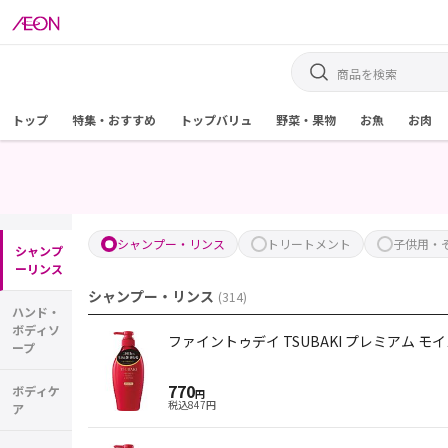
トップ
特集・おすすめ
トップバリュ
野菜・果物
お魚
お肉
シャンプー・リンス
トリートメント
子供用・
シャンプ
ーリンス
シャンプー・リンス
(
314
)
ハンド・
ボディソ
ファイントゥデイ TSUBAKI プレミアム モイ
ープ
770
ボディケ
円
税込
847
円
ア