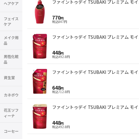
ファイントゥデイ TSUBAKI プレミアム モ
ヘアケア
770
フェイス
円
税込
847
円
ケア
ファイントゥデイ TSUBAKI プレミアム モ
メイク用
品
448
円
男性化粧
税込
492.8
円
品
ファイントゥデイ TSUBAKI プレミアム モ
資生堂
648
円
税込
712.8
円
カネボウ
ファイントゥデイ TSUBAKI プレミアム モ
花王ソフ
ィーナ
448
円
税込
492.8
円
コーセー