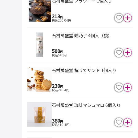
石村萬盛堂 ブラウニー 1個入り
213
円
税込
230.04
円
石村萬盛堂 鶴乃子 4個入（袋）
500
円
税込
540
円
石村萬盛堂 祝うてサンド 1個入り
230
円
税込
248.4
円
石村萬盛堂 珈琲マシュマロ 6個入り
380
円
税込
410.4
円