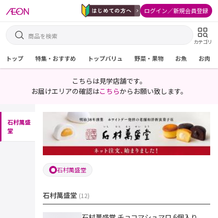
ログイン／新規会員登録
カテゴリ
トップ
特集・おすすめ
トップバリュ
野菜・果物
お魚
お肉
こちらは見学店舗です。
お届けエリアの確認は
こちら
からお願い致します。
石村萬盛
堂
石村萬盛堂
石村萬盛堂
(
12
)
石村萬盛堂 チョコマシュマロ 6個入り