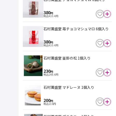
380
円
税込
410.4
円
石村萬盛堂 苺チョコマシュマロ 6個入り
380
円
税込
410.4
円
石村萬盛堂 釜掛の松 1個入り
230
円
税込
248.4
円
石村萬盛堂 マドレーヌ 1個入り
200
円
税込
216
円