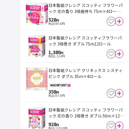
日本製紙クレシア スコッティ フラワーパ
ック 花の香り 3倍長持ち 75m×4ロール
（ダブル）
528
円
税込
580.8
円
日本製紙クレシア スコッティフラワーパ
ック 3倍巻き ダブル 75m12ロール
1,380
円
税込
1,518
円
日本製紙クレシア クリネックス システィ
ピンク ダブル 35m×4ロール
30
WAON
POINT
358
円
税込
393.8
円
日本製紙クレシア スコッティ フラワーパ
ック 花の香り 2倍巻き ダブル 50m×12ロ
ール
928
円
税込
1,020.8
円