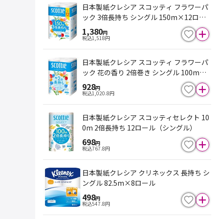
日本製紙クレシア スコッティ フラワーパ
ック 3倍長持ち シングル 150m×12ロー
ル
1,380
円
税込
1,518
円
日本製紙クレシア スコッティ フラワーパ
ック 花の香り 2倍巻き シングル 100m×1
2ロール
928
円
税込
1,020.8
円
日本製紙クレシア スコッティセレクト 10
0m 2倍長持ち 12ロール（シングル）
698
円
税込
767.8
円
日本製紙クレシア クリネックス 長持ち シ
ングル 82.5m×8ロール
498
円
税込
547.8
円