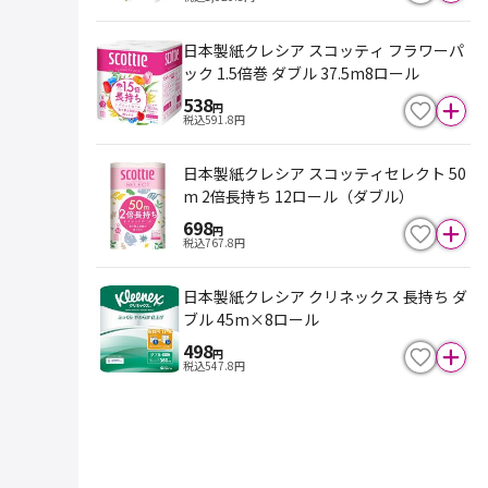
日本製紙クレシア スコッティ フラワーパ
ック 1.5倍巻 ダブル 37.5m8ロール
538
円
税込
591.8
円
日本製紙クレシア スコッティセレクト 50
m 2倍長持ち 12ロール（ダブル）
698
円
税込
767.8
円
日本製紙クレシア クリネックス 長持ち ダ
ブル 45m×8ロール
498
円
税込
547.8
円