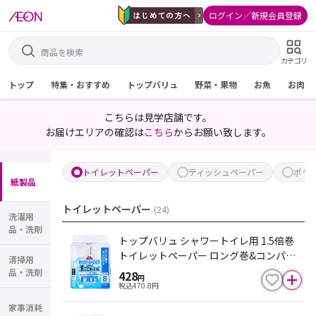
ログイン／新規会員登録
カテゴリ
トップ
特集・おすすめ
トップバリュ
野菜・果物
お魚
お肉
こちらは見学店舗です。
お届けエリアの確認は
こちら
からお願い致します。
トイレットペーパー
ティッシュペーパー
ポケ
紙製品
トイレットペーパー
(
24
)
洗濯用
品・洗剤
トップバリュ シャワートイレ用 1.5倍巻
トイレットペーパー ロング巻&コンパク
清掃用
ト ダブル 36m×8ロール
品・洗剤
428
円
税込
470.8
円
家事消耗