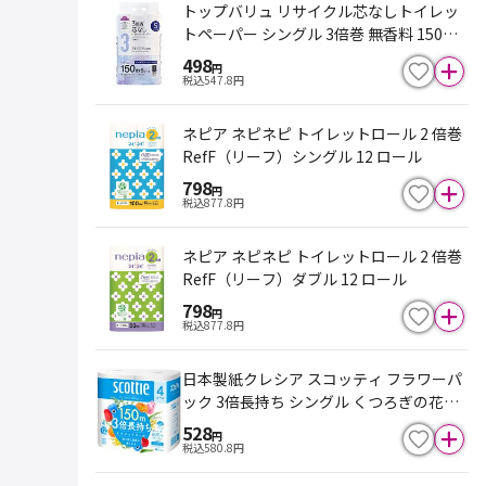
トップバリュ リサイクル芯なしトイレッ
トペーパー シングル 3倍巻 無香料 150m
×6ロール
498
円
税込
547.8
円
ネピア ネピネピ トイレットロール 2 倍巻
RefF（リーフ）シングル 12 ロール
798
円
税込
877.8
円
ネピア ネピネピ トイレットロール 2 倍巻
RefF（リーフ）ダブル 12 ロール
798
円
税込
877.8
円
日本製紙クレシア スコッティ フラワーパ
ック 3倍長持ち シングル くつろぎの花の
香りつき 150m×4ロール
528
円
税込
580.8
円