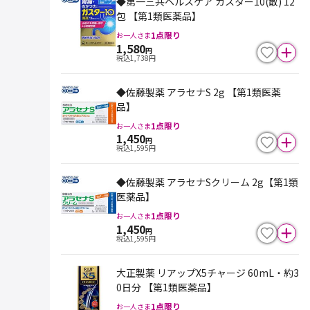
◆第一三共ヘルスケア ガスター10(散) 12
包 【第1類医薬品】
1
点限り
お一人さま
1,580
円
税込
1,738
円
◆佐藤製薬 アラセナS 2g 【第1類医薬
品】
1
点限り
お一人さま
1,450
円
税込
1,595
円
◆佐藤製薬 アラセナSクリーム 2g【第1類
医薬品】
1
点限り
お一人さま
1,450
円
税込
1,595
円
大正製薬 リアップX5チャージ 60mL・約3
0日分 【第1類医薬品】
1
点限り
お一人さま