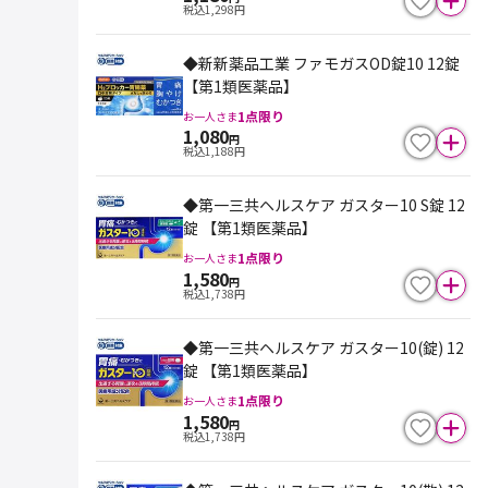
税込
1,298
円
◆新新薬品工業 ファモガスOD錠10 12錠
【第1類医薬品】
1
点限り
お一人さま
1,080
円
税込
1,188
円
◆第一三共ヘルスケア ガスター10 S錠 12
錠 【第1類医薬品】
1
点限り
お一人さま
1,580
円
税込
1,738
円
◆第一三共ヘルスケア ガスター10(錠) 12
錠 【第1類医薬品】
1
点限り
お一人さま
1,580
円
税込
1,738
円