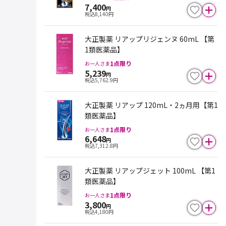
7,400
円
税込
8,140
円
大正製薬 リアップリジェンヌ 60mL 【第
1類医薬品】
1
点限り
お一人さま
5,239
円
税込
5,762.9
円
大正製薬 リアップ 120mL・2ヵ月用【第1
類医薬品】
1
点限り
お一人さま
6,648
円
税込
7,312.8
円
大正製薬 リアップジェット 100mL 【第1
類医薬品】
1
点限り
お一人さま
3,800
円
税込
4,180
円