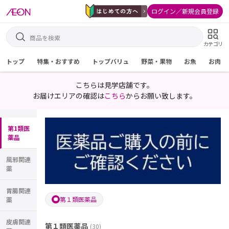
ログイン／新規会員登録
カテゴリ
トップ
特集・おすすめ
トップバリュ
野菜・果物
お魚
お肉
こちらは見学店舗です。
お届けエリアの確認は
こちら
からお願い致します。
第1類医
薬品
風邪関連
薬
胃腸関連
第１類医薬品
薬
皮膚関連
第１類医薬品
(
30
)