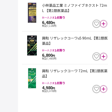
小林薬品工業 ミノファイブネクスト 72m
L 【第1類医薬品】
1
点限り
お一人さま
6,480
円
税込
7,128
円
興和 リザレックコーワα5 90mL【第1類医
薬品】
1
点限り
お一人さま
6,800
円
税込
7,480
円
興和 リザレックコーワ 72mL【第1類医薬
品】
1
点限り
お一人さま
4,980
円
税込
5,478
円