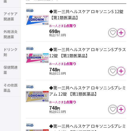
薬
◆第一三共ヘルスケア ロキソニンS 12錠
アイケア
【第1類医薬品】
関連薬
1
点限り
お一人さま
698
外用消炎
円
税込
767.8
円
関連薬
◆第一三共ヘルスケア ロキソニンSプラス
ドリンク
剤
12錠 【第1類医薬品】
1
点限り
お一人さま
保健関連
748
円
薬
税込
822.8
円
その他医
◆第一三共ヘルスケア ロキソニンSプレミ
薬品
アム 12錠 【第1類医薬品】
1
点限り
お一人さま
748
円
税込
822.8
円
◆第一三共ヘルスケア ロキソニンSプレミ