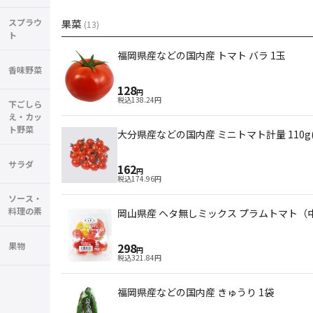
スプラウ
果菜
(
13
)
ト
福岡県産などの国内産 トマト バラ 1玉
香味野菜
128
円
税込
138.24
円
下ごしら
え・カッ
ト野菜
大分県産などの国内産 ミニトマト計量 110g(1
サラダ
162
円
税込
174.96
円
ソース・
料理の素
岡山県産 ヘタ無しミックス プラムトマト（
果物
298
円
税込
321.84
円
福岡県産などの国内産 きゅうり 1袋