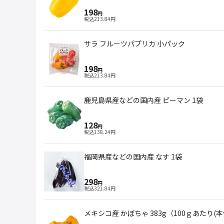
198
円
税込
213.84
円
サラ フルーツパプリカ 小パック
198
円
税込
213.84
円
鹿児島県産などの国内産 ピーマン 1袋
128
円
税込
138.24
円
福岡県産などの国内産 なす 1袋
298
円
税込
321.84
円
メキシコ産 かぼちゃ 383g（100ｇあたり(本