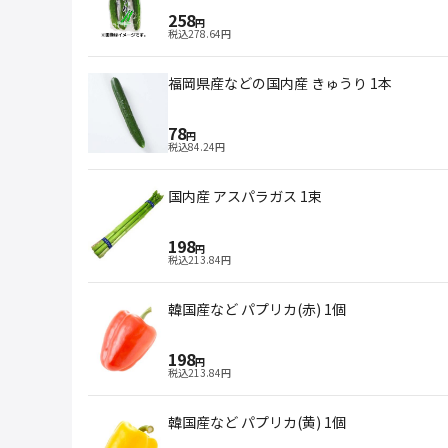
258
円
税込
278.64
円
福岡県産などの国内産 きゅうり 1本
78
円
税込
84.24
円
国内産 アスパラガス 1束
198
円
税込
213.84
円
韓国産など パプリカ(赤) 1個
198
円
税込
213.84
円
韓国産など パプリカ(黄) 1個