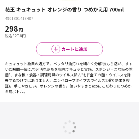
花王 キュキュット オレンジの香り つめかえ用 700ml
4901301418487
298
円
税込
327.8
円
カートに追加
キュキュット独自の処方で、ベッタリ油汚れを細かく分解!長もち泡が、すす
いだ瞬間一気にパッ!汚れ落ちを指先でキュッと実感。スポンジ・まな板の除
菌*、まな板・食器・調理用具のウイルス除去*も(*全ての菌・ウイルスを除
去するわけではありません。エンベロープタイプのウイルス1種で効果を検
証)。手にやさしい。オレンジの香り。使いやすさとecoにこだわったつめか
え用ボトル。