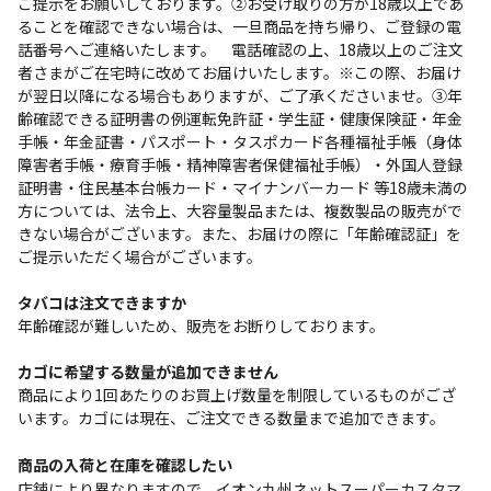
ご提示をお願いしております。②お受け取りの方が18歳以上であ
ることを確認できない場合は、一旦商品を持ち帰り、ご登録の電
話番号へご連絡いたします。 電話確認の上、18歳以上のご注文
者さまがご在宅時に改めてお届けいたします。※この際、お届け
が翌日以降になる場合もありますが、ご了承くださいませ。③年
齢確認できる証明書の例運転免許証・学生証・健康保険証・年金
手帳・年金証書・パスポート・タスポカード各種福祉手帳（身体
障害者手帳・療育手帳・精神障害者保健福祉手帳）・外国人登録
証明書・住民基本台帳カード・マイナンバーカード 等18歳未満の
方については、法令上、大容量製品または、複数製品の販売がで
きない場合がございます。また、お届けの際に「年齢確認証」を
ご提示いただく場合がございます。
タバコは注文できますか
年齢確認が難しいため、販売をお断りしております。
カゴに希望する数量が追加できません
商品により1回あたりのお買上げ数量を制限しているものがござ
います。カゴには現在、ご注文できる数量まで追加できます。
商品の入荷と在庫を確認したい
店舗により異なりますので、イオン九州ネットスーパーカスタマ