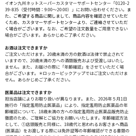
イオン九州ネットスーパーカスタマーサポートセンター「0120-2
39-835（受付時間：9:00～20:00）」にお問い合わせください。
ま
た、ご希望する商品に関しまして、商品内容を確認させていただ
くため、カスタマーサポートセンターより
、
ご連絡させていただ
く場合がございます。
なお、ご希望の注文数量をご用意できない
場合がございます。あらかじめご了承ください。
お酒は注文できますか
ご注文いただけます。20歳未満の方の飲酒は法律で禁止されて
いますので、20歳未満の方への酒類販売および受渡しはいたし
ません。また、お届けの際に「年齢確認」をさせていただく場
合がございます。＊ロッカーピックアップではご注文いただけま
せん。あらかじめご了承ください。
医薬品は注文できますか
担当店舗によりお取り扱いが異なります。また、2026年５月1日
施行の「指定濫用防止医薬品」により、指定濫用防止医薬品の年
齢確認について、18歳未満の方への指定濫用防止医薬品販売防止
徹底のため、ご理解とご協力をお願いいたします。年齢確認方法
として、①店頭販売と同様に、18歳代と思われるお客さまへ商品
(医薬品）をお渡しする際には免許証等の年齢確認ができる書類の