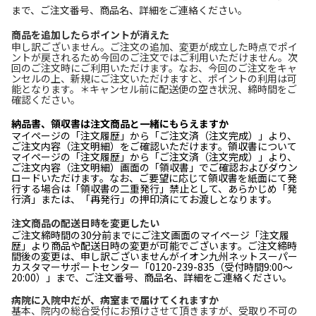
まで、ご注文番号、商品名、詳細をご連絡ください。
商品を追加したらポイントが消えた
申し訳ございません。ご注文の追加、変更が成立した時点でポイ
ントが戻されるため今回のご注文ではご利用いただけません。次
回のご注文時にご利用いただけます。なお、今回のご注文をキャ
ンセルの上、新規にご注文いただけますと、ポイントの利用は可
能となります。＊キャンセル前に配送便の空き状況、締時間をご
確認ください。
納品書、領収書は注文商品と一緒にもらえますか
マイページの「注文履歴」から「ご注文済（注文完成）」より、
ご注文内容（注文明細）をご確認いただけます。領収書について
マイページの「注文履歴」から「ご注文済（注文完成）」より、
ご注文内容（注文明細）画面の「領収書」でご確認およびダウン
ロードいただけます。なお、ご要望に応じて領収書を紙面にて発
行する場合は「領収書の二重発行」禁止として、あらかじめ「発
行済」または、「再発行」の押印済にてお渡しとなります。
注文商品の配送日時を変更したい
ご注文締時間の30分前までにご注文画面のマイページ「注文履
歴」より商品や配送日時の変更が可能でございます。ご注文締時
間後の変更は、申し訳ございませんがイオン九州ネットスーパー
カスタマーサポートセンター「0120-239-835（受付時間9:00～
20:00）」まで、ご注文番号、商品名、詳細をご連絡ください。
病院に入院中だが、病室まで届けてくれますか
基本、院内の総合受付にお預けさせて頂きますが、受取り不可の