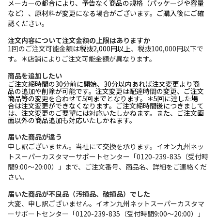
メーカーの都合により、予告なく商品の規格（パッケージや容量
など）、原材料が変更になる場合がございます。ご購入後にご確
認ください。
注文内容について注文金額の上限はありますか
1回のご注文可能金額
は税抜2,000円以上
、税抜100,000円以下で
す。＊店舗によりご注文可能金額が異なります。
商品を追加したい
ご注文締時間の30分前に開始、30分以内あれば注文変更より商
品の追加や削除が可能です。注文変更は配達時間の変更、ご注文
商品等の変更を合わせて5回までとなります。＊5回に達した場
合は注文変更ができなくなります。ご注文締時間後につきまして
は、注文変更のご要望には対応いたしかねます。また、ご注文画
面以外の商品追加も対応いたしかねます。
届いた商品が違う
申し訳ございません。当社にて交換を承ります。イオン九州ネッ
トスーパーカスタマーサポートセンター「0120-239-835（受付時
間9:00～20:00）」まで、ご注文番号、商品名、詳細をご連絡くだ
さい。
届いた商品が不良品（汚損品、破損品）でした
大変、申し訳ございません。イオン九州ネットスーパーカスタマ
ーサポートセンター「0120-239-835（受付時間9:00～20:00）」