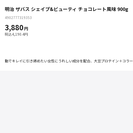
明治 ザバス シェイプ&ビューティ チョコレート風味 900g
4902777319353
3,880
円
税込
4,190.4
円
動でキレイに引き締めたい女性にうれしい成分を配合、大豆プロテイン＋コラー