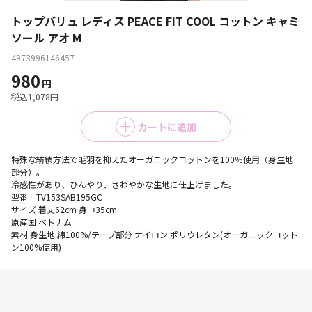
トップバリュ レディス PEACE FIT COOL コットン キャミ
ソール アオ M
4973996146457
980
円
税込
1,078
円
カートに追加
特殊な紡績方法で毛羽を抑えたオーガニックコットンを100％使用（身生地
部分）。

冷感性があり、ひんやり、さわやかな生地に仕上げました。

型番　TV153SAB195GC

サイズ 着丈62cm 身巾35cm

原産国 ベトナム 

素材 身生地 綿100%/テープ部分 ナイロン ポリウレタン(オーガニックコット
ン100%使用)