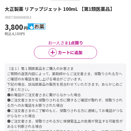
大正製薬 リアップジェット 100mL 【第1類医薬品】
4987306068063
3,800
円
税込
4,180
円
お一人さま
1
点限り
カートに追加
（注１）第１類医薬品をご購入のお客さま

ご質問の返答内容によって、薬剤師からご注文者さま、受取りされる方へ
ご確認のお電話を差し上げる場合がございます。

下記の場合、該当医薬品の販売を見合わせていただきます。あらかじめご
了承ください。

●お電話がご注文者さまに繋がらなかった場合

●ご注文者さまから受取りされる方に関するご確認が取れず、受取りされ
る方へのお電話をお断りされた場合

●ご注文者さまのご了解のもと、受取りされる方に連絡してお電話がつな
がらなかった場合

●ご注文者さま、受取りされる方に保健衛生上の危害が発生する可能性が
あると判断される場合
