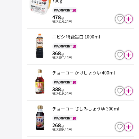
700g
30
WAON
POINT
478
円
税込
516.24
円
ニビシ 特級旨口 1000ml
20
WAON
POINT
368
円
税込
397.44
円
チョーコー かけしょうゆ 400ml
10
WAON
POINT
388
円
税込
419.04
円
チョーコー さしみしょうゆ 300ml
10
WAON
POINT
268
円
税込
289.44
円