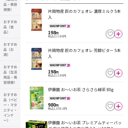
品・美容
健康）
片岡物産 匠のカフェオレ 濃厚ミルク 5本
入
おすすめ
20
WAON
POINT
品（食
198
品）
円
税込
213.84
円
おすすめ
品（お
片岡物産 匠のカフェオレ 芳醇ビター 5本
酒）
入
20
WAON
POINT
おすすめ
198
品（生活
円
税込
213.84
円
用品・美
容健康）
伊藤園 お～いお茶 さらさら緑茶 80g
おすすめ
80
WAON
POINT
品（ベビ
980
ー・マタ
円
税込
1,058.4
円
ニティ・
インナ
ー）
伊藤園 お～いお茶 プレミアムティーバッ