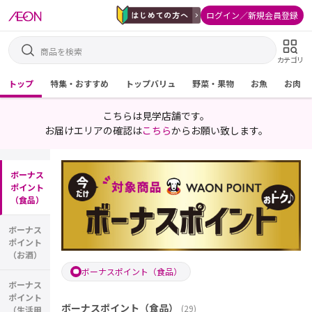
ログイン／新規会員登録
カテゴリ
トップ
特集・おすすめ
トップバリュ
野菜・果物
お魚
お肉
こちらは見学店舗です。
お届けエリアの確認は
こちら
からお願い致します。
ボーナス
ポイント
（食品）
ボーナス
ポイント
（お酒）
ボーナスポイント（食品）
ボーナス
ポイント
ボーナスポイント（食品）
(
29
)
（生活用