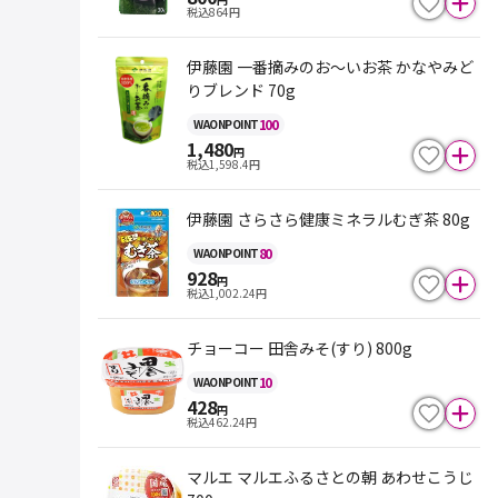
税込
864
円
伊藤園 一番摘みのお～いお茶 かなやみど
りブレンド 70g
100
WAON
POINT
1,480
円
税込
1,598.4
円
伊藤園 さらさら健康ミネラルむぎ茶 80g
80
WAON
POINT
928
円
税込
1,002.24
円
チョーコー 田舎みそ(すり) 800g
10
WAON
POINT
428
円
税込
462.24
円
マルエ マルエふるさとの朝 あわせこうじ