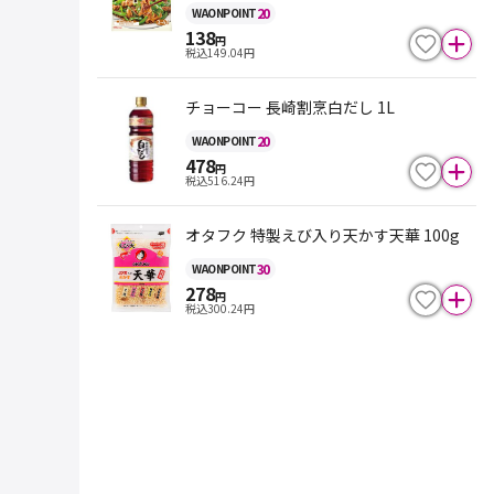
20
WAON
POINT
138
円
税込
149.04
円
チョーコー 長崎割烹白だし 1L
20
WAON
POINT
478
円
税込
516.24
円
オタフク 特製えび入り天かす天華 100g
30
WAON
POINT
278
円
税込
300.24
円