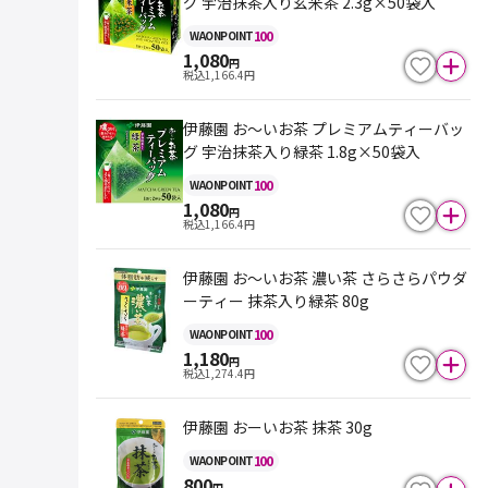
グ 宇治抹茶入り玄米茶 2.3g×50袋入
100
WAON
POINT
1,080
円
税込
1,166.4
円
伊藤園 お～いお茶 プレミアムティーバッ
グ 宇治抹茶入り緑茶 1.8g×50袋入
100
WAON
POINT
1,080
円
税込
1,166.4
円
伊藤園 お～いお茶 濃い茶 さらさらパウダ
ーティー 抹茶入り緑茶 80g
100
WAON
POINT
1,180
円
税込
1,274.4
円
伊藤園 おーいお茶 抹茶 30g
100
WAON
POINT
800
円